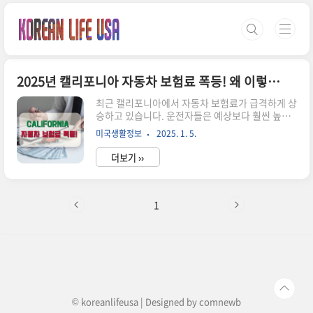
본문 바로가기
2025년 캘리포니아 자동차 보험료 폭등! 왜 이렇게 올랐을까?
최근 캘리포니아에서 자동차 보험료가 급격하게 상
승하고 있습니다. 운전자들은 예상보다 훨씬 높은
갱신 금액을 보고 당황하고 있으며, 일부는 기존 보
미국생활정보
2025. 1. 5.
험을 유지하기조차 어려운 상황에 놓여 있습니다.
그렇다면 왜 2025년에 캘리포니아 자동차 보험료
더보기 ››
가 폭등했을까요?이번 글에서는 보험료 인상의 주
요 원인과 이에 대한 대응 전략을 살펴보겠습니다.
📈 캘리포니아 자동차 보험료 폭등의 주요 원인1️⃣
자연재해와 기후 변화 영향최근 몇 년간 캘리포니
1
아에서는 산불, 홍수 등 자연재해가 빈번하게 발생
하면서 보험 회사들의 손실이 커졌습니다. 이에 따
라 보험사들은 재정적인 부담을 줄이기 위해 자동
차 보험료를 인상하고 있습니다.✅ 실제 사례:2024
년 캘리포니아 북부 지역에서 발생한 대규모 산불
로 인해 보험 청구 건수 급증홍수와 ..
© koreanlifeusa | Designed by
comnewb