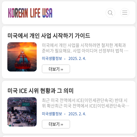
본문 바로가기
미국에서 개인 사업 시작하기 가이드
미국에서 개인 사업을 시작하려면 철저한 계획과
준비가 필요해요. 사업 아이디어 선정부터 법적 등
록, 세금 처리, 마케팅까지 고려해야 할 요소가 많
미국생활정보
2025. 2. 4.
답니다. 하지만 한 걸음씩 차근차근 진행하면 누구
나 성공적인 창업을 할 수 있어요. 이 글에서는 미국
더보기 ››
에서 개인 사업을 시작하는 데 필요한 모든 과정을
상세하게 설명해 줄게요. 각 단계별 필수 절차와 실
질적인 팁을 정리했으니, 사업을 시작하려는 분들
에게 큰 도움이 될 거예요. 🚀 💡 비즈니스 아이디
미국 ICE 시위 현황과 그 의미
어 선정미국에서 개인 사업을 시작하려면 가장 먼
저 사업 아이디어를 정해야 해요. 좋은 아이디어는
최근 미국 전역에서 ICE(이민세관단속국) 반대 시
시장 수요가 있고, 경쟁력이 있으며, 본인의 강점과
위 확산최근 미국 전역에서 ICE(이민세관단속국)
연결될 때 성공 가능성이 높아져요. 아이디어를 선
에 대한 반대 시위가 활발히 진행되고 있어요. 로스
미국생활정보
2025. 2. 4.
정할 때는 다음과 같은 질문을 던져보세요.내가 잘
앤젤레스에서는 수천 명의 시위대가 101번 고속도
할 수 있는 분야는 무..
로와 도심 도로를 점거하며 트럼프 전 대통령의 대
더보기 ››
규모 추방 정책에 반대하는 목소리를 높였어요. 이
는 ICE의 단속이 강화된 데 대한 반발로 시작되었