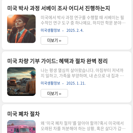
고, 경찰은 불법 집회를 선언하며 시위대를 해산시
켰어요.미국 전역으로 확산되는 시위이 시위는 로
미국 박사 과정 서베이 조사 어디서 진행하는지
스앤젤레스뿐만 아니라 미국 전역으로 확산되고 있
미국에서 박사 과정 연구를 수행할 때 서베이는 필
어요. 애리조나, 노스캐롤라이나, 아칸소, 미주리,
수적인 연구 도구 중 하나예요. 하지만 학문 분야,
조지아 등 여러 주에서 동시다발적으로 시위가 열
연구 대상, 예산, 보안 요구사항 등에 따라 최적의
렸으며, 텍사스의 달라스, 휴스턴, 콘로에서도 비슷
미국생활정보
2025. 2. 4.
플랫폼과 방법이 달라질 수 있어요. 특히 IRB(기관
한 움직임이 나타났어요. 이 과정에서 일부 시위 참
윤리위원회) 승인 여부, 개인정보 보호법 준수, 응
가자들이 체포되기도 했어요.I..
더보기 ››
답자 확보 방법 등이 중요한 요소로 작용해요. 그래
서 연구 목적에 맞는 최적의 서베이 플랫폼을 선택
하는 것이 중요하답니다. 이번 글에서는 미국에서
박사 과정 연구를 위한 서베이 조사 방법과 각 분야
미국 차량 기부 가이드: 혜택과 절차 완벽 정리
별로 가장 많이 사용되는 플랫폼을 정리해볼게요.
나는 평생 열심히 살아왔습니다. 아침부터 저녁까
온라인 설문 도구부터 의료 연구, 특정 전문가 집단
지 일하고, 가족을 부양하며, 내 손으로 내 집과 차
대상 서베이까지 모두 다룰 예정이니 끝까지 확인
를 마련했죠. 이제 아이들도 성장하고, 한숨 돌릴
해보세요! 🧐 온라인 서베이 플랫폼 비교박사 과정
미국생활정보
2025. 1. 21.
여유가 생긴 지금, 내게 익숙했던 SUV를 보며 생각
연구자들이 가장 많이 사용하는 온라인 서베이 플
했습니다. ‘이 차가 누군가에게 또 다른 기회가 될
랫폼들을 비교해볼..
더보기 ››
수 있다면 얼마나 좋을까?’차량 기부는 단순히 낡
은 차를 처리하는 것을 넘어, 새로운 가치를 창출하
고 사회적 영향을 만들어냅니다. 이번 가이드에서
는 차량 기부를 통해 어떻게 더 큰 의미를 만들 수
미국 폐차 절차
있는지, 그리고 기부자가 어떤 혜택을 받을 수 있는
왜 ‘미국 폐차 절차’를 알아야 할까?혹시 미국에서
지를 살펴보겠습니다.미국 차량 기부의 기본 이해
오래된 차를 처분해야 하는 상황, 혹은 살다가 갑자
1. 차량 기부란 무엇인가?차량 기부는 단순히 필요