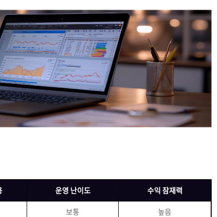
용
운영 난이도
수익 잠재력
보통
높음