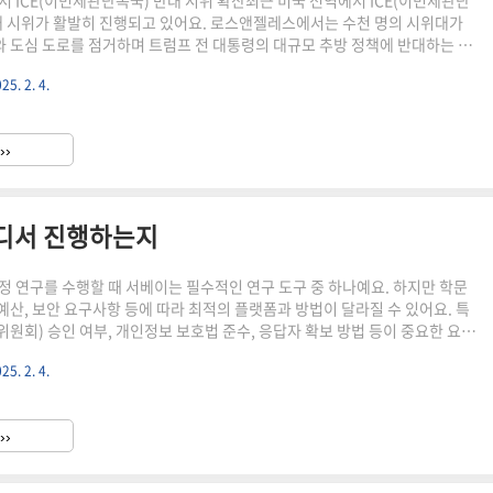
서 ICE(이민세관단속국) 반대 시위 확산최근 미국 전역에서 ICE(이민세관단
대 시위가 활발히 진행되고 있어요. 로스앤젤레스에서는 수천 명의 시위대가
와 도심 도로를 점거하며 트럼프 전 대통령의 대규모 추방 정책에 반대하는 목
 이는 ICE의 단속이 강화된 데 대한 반발로 시작되었고, 경찰은 불법 집회를
25. 2. 4.
를 해산시켰어요.미국 전역으로 확산되는 시위이 시위는 로스앤젤레스뿐만
으로 확산되고 있어요. 애리조나, 노스캐롤라이나, 아칸소, 미주리, 조지아 등
다발적으로 시위가 열렸으며, 텍사스의 달라스, 휴스턴, 콘로에서도 비슷한
››
요. 이 과정에서 일부 시위 참가자들이 체포되기도 했어요.I..
어디서 진행하는지
정 연구를 수행할 때 서베이는 필수적인 연구 도구 중 하나예요. 하지만 학문
 예산, 보안 요구사항 등에 따라 최적의 플랫폼과 방법이 달라질 수 있어요. 특
위원회) 승인 여부, 개인정보 보호법 준수, 응답자 확보 방법 등이 중요한 요소
래서 연구 목적에 맞는 최적의 서베이 플랫폼을 선택하는 것이 중요하답니
25. 2. 4.
는 미국에서 박사 과정 연구를 위한 서베이 조사 방법과 각 분야별로 가장 많이
 정리해볼게요. 온라인 설문 도구부터 의료 연구, 특정 전문가 집단 대상 서
룰 예정이니 끝까지 확인해보세요! 🧐 온라인 서베이 플랫폼 비교박사 과정
››
많이 사용하는 온라인 서베이 플랫폼들을 비교해볼..