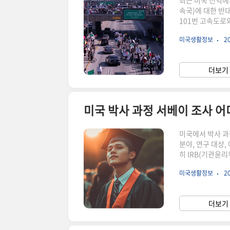
최근 미국 전역에
속국)에 대한 반
101번 고속도로
소리를 높였어요.
미국생활정보
20
선언하며 시위대
아니라 미국 전역
여러 주에서 동시
더보기 
움직임이 나타났어
미국 박사 과정 서베이 조사 
미국에서 박사 과
분야, 연구 대상,
히 IRB(기관윤리
로 작용해요. 그
미국생활정보
20
다. 이번 글에서
사용되는 플랫폼을
베이까지 모두 다
더보기 
연구자들이 가장 