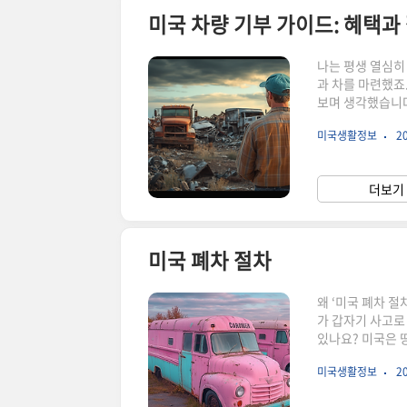
미국 차량 기부 가이드: 혜택과
나는 평생 열심히
과 차를 마련했죠.
보며 생각했습니다
부는 단순히 낡은
미국생활정보
20
니다. 이번 가이
가 어떤 혜택을 
무엇인가?차량 기
더보기 
니아의 한 비영리
미국 폐차 절차
왜 ‘미국 폐차 
가 갑자기 사고로
있나요? 미국은 땅
래서 “뭐, 전화
미국생활정보
20
절차를 살펴보면 
방(국가) 단위의 