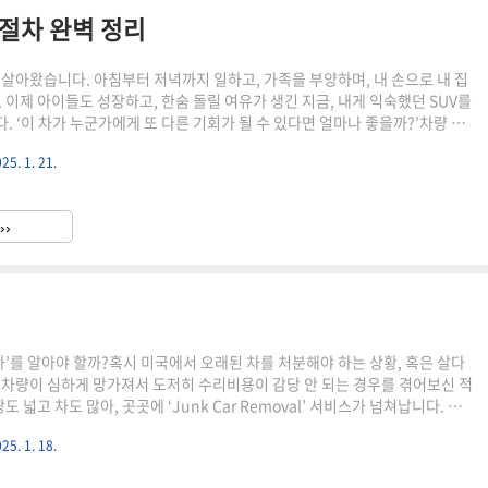
 절차 완벽 정리
 살아왔습니다. 아침부터 저녁까지 일하고, 가족을 부양하며, 내 손으로 내 집
 이제 아이들도 성장하고, 한숨 돌릴 여유가 생긴 지금, 내게 익숙했던 SUV를
. ‘이 차가 누군가에게 또 다른 기회가 될 수 있다면 얼마나 좋을까?’차량 기
 차를 처리하는 것을 넘어, 새로운 가치를 창출하고 사회적 영향을 만들어냅
25. 1. 21.
드에서는 차량 기부를 통해 어떻게 더 큰 의미를 만들 수 있는지, 그리고 기부자
받을 수 있는지를 살펴보겠습니다.미국 차량 기부의 기본 이해1. 차량 기부란
부는 단순히 필요하지 않은 차량을 버리는 것이 아닙니다. 예를 들어, 캘리포
››
 단체는 기부된 차량을 판매한 수익으로 지..
절차’를 알아야 할까?혹시 미국에서 오래된 차를 처분해야 하는 상황, 혹은 살다
 차량이 심하게 망가져서 도저히 수리비용이 감당 안 되는 경우를 겪어보신 적
도 넓고 차도 많아, 곳곳에 ‘Junk Car Removal’ 서비스가 넘쳐납니다. 그
 한 통이면 알아서 폐차해가겠지!”라고 가볍게 생각하기 쉽지만, 막상 미국 폐차
25. 1. 18.
알아둬야 할 서류나 규정들이 의외로 까다롭게 느껴질 수 있습니다.미국은 연
규정뿐 아니라 주(State)마다 세부 요건이 다르기 때문에, 어떤 지역에 사느냐