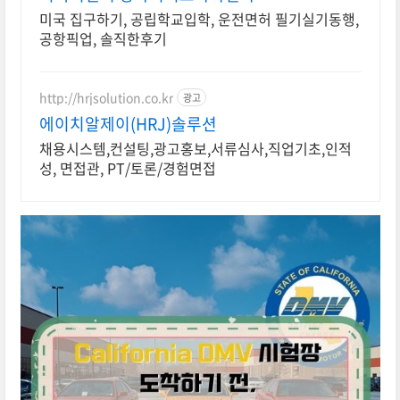
미국 집구하기, 공립학교입학, 운전면허 필기실기동행,
공항픽업, 솔직한후기
http://hrjsolution.co.kr
광고
에이치알제이(HRJ)솔루션
채용시스템,컨설팅,광고홍보,서류심사,직업기초,인적
성, 면접관, PT/토론/경험면접