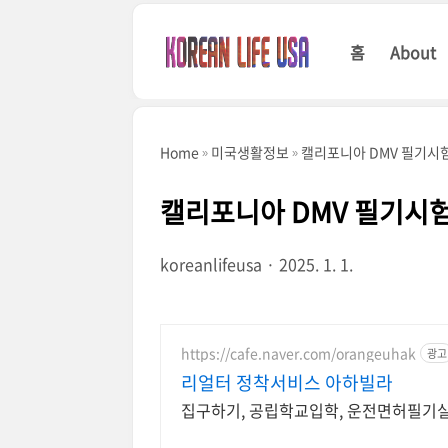
본문 바로가기
홈
About
Home
미국생활정보
캘리포니아 DMV 필기시험
캘리포니아 DMV 필기시험
koreanlifeusa
2025. 1. 1.
https://cafe.naver.com/orangeuhak
광고
리얼터 정착서비스 아하빌라
집구하기, 공립학교입학, 운전면허필기실