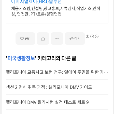
에이치알제이(HRJ)솔루션
채용시스템,컨설팅,광고홍보,서류심사,직업기초,인적
성, 면접관, PT/토론/경험면접
구독하기
공감
'
미국생활정보
' 카테고리의 다른 글
캘리포니아 교통사고 보험 청구: 엘에이 주민을 위한 가이
드
섹션 2 면허 취득 과정 : 캘리포니아 DMV 가이드
캘리포니아 DMV 필기시험 실전 테스트 세트 9