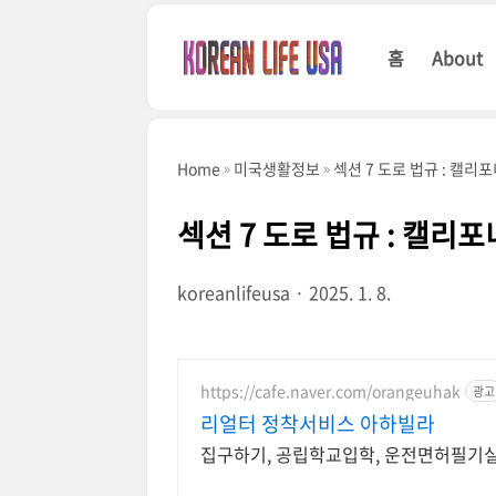
본문 바로가기
홈
About
Home
미국생활정보
섹션 7 도로 법규 : 캘리
섹션 7 도로 법규 : 캘리
koreanlifeusa
2025. 1. 8.
https://cafe.naver.com/orangeuhak
광고
리얼터 정착서비스 아하빌라
집구하기, 공립학교입학, 운전면허필기실